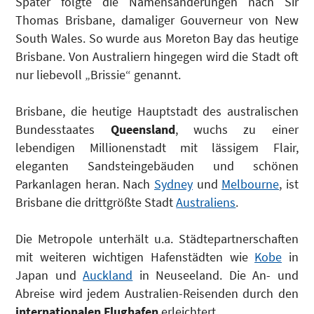
Später folgte die Namensänderungen nach Sir
Thomas Brisbane, damaliger Gouverneur von New
South Wales. So wurde aus Moreton Bay das heutige
Brisbane. Von Australiern hingegen wird die Stadt oft
nur liebevoll „Brissie“ genannt.
Brisbane, die heutige Hauptstadt des australischen
Bundesstaates
Queensland
, wuchs zu einer
lebendigen Millionenstadt mit lässigem Flair,
eleganten Sandsteingebäuden und schönen
Parkanlagen heran. Nach
Sydney
und
Melbourne
, ist
Brisbane die drittgrößte Stadt
Australiens
.
Die Metropole unterhält u.a. Städtepartnerschaften
mit weiteren wichtigen Hafenstädten wie
Kobe
in
Japan und
Auckland
in Neuseeland. Die An- und
Abreise wird jedem Australien-Reisenden durch den
internationalen Flughafen
erleichtert.